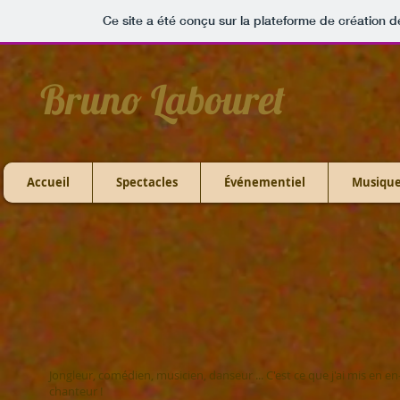
Ce site a été conçu sur la plateforme de création d
Bruno L
abouret
Accueil
Spectacles
Événementiel
Musiqu
Jongleur, comédien, musicien, danseur ... C'est ce que j'ai mis en en
chanteur !