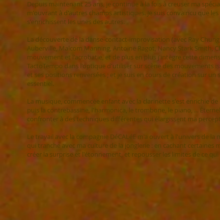
Depuis maintenant 25 ans, je continue à la fois à creuser ma spéciali
m'ouvrant à d'autres champs artistiques. Je suis convaincu que le
s'enrichissent les unes des autres.
La découverte de la danse-contact-improvisation (avec Ray Chung 
Auberville, Malcom Manning, Antoine Ragot, Nancy Stark Smith, Clair
mouvement et l'acrobatie, et de plus en plus j'intègre cette dimens
TactoTempo dans l'optique d'utiliser sur scène des mouvements iss
et ses positions renversées ; et je suis en cours de création sur un 
essentiel.
La musique, commencée enfant avec la clarinette s'est enrichie de m
puis la contrebassine, l'harmonica, le trombone, le piano, ... Éte
confronter à des techniques différentes qui élargissent ma perce
Le travail avec la compagnie DéCALéE m'a ouvert à l'univers de la m
qui tranche avec ma culture de la jonglerie : en cachant certaines
créer la surprise et l'étonnement, et repousser les limites de ce qui